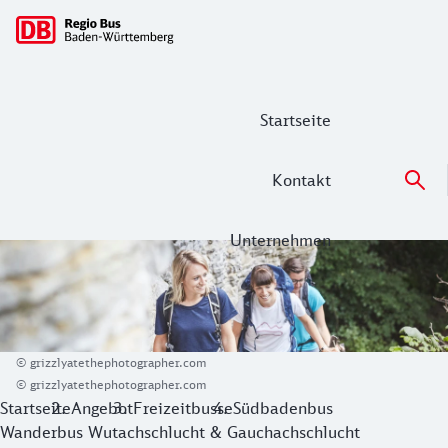
Hauptnavigation
Startseite
Kontakt
Unternehmen
Wanderbus Wutachschlucht & Gaucha
© grizzlyatethephotographer.com
© grizzlyatethephotographer.com
Startseite
Angebot
Freizeitbusse
Südbadenbus
Wanderbus Wutachschlucht & Gauchachschlucht