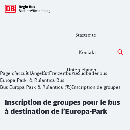
Navigation principale
Startseite
Kontakt
Unternehmen
Inscription de groupes pour le bus à d
Page d’accueil
Angebot
Freizeitbusse
Südbadenbus
Europa-Park- & Rulantica-Bus
Bus Europa-Park & Rulantica (fr)
Inscription de groupes
Inscription de groupes pour le bus
à destination de l’Europa-Park