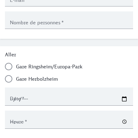
E-mail
*
Nombre de personnes
*
Hinfahrt
Aller
Gare Ringsheim/Europa-Park
Gare Herbolzheim
Date
*
Heure
*